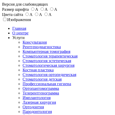
Версия для слабовидящих
Размер шрифта
А
А
А
Цвета сайта
А
А
А
Изображения
Главная
О центре
Услуги
Консультация
Рентгенодиагностика
Компьютерная томография
Стоматология терапевтическая
Стоматология эстетическая
Стоматологическая хирургия
Костная пластика
Стоматология ортопедическая
Стоматология детская
Профессиональная гигиена
Ортопантомограмма
Телерентгенограмма
Имплантология
Лазерная хирургия
Ортодонтия
Пародонтология