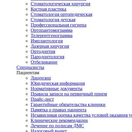
Стоматологическая хирургия
Костная пластика
Стоматология ортопедическая
Стоматология детская
Профессиональная гигиена
Ортопантомограмма
Телерентгенограмма
Имплантология
Лазерная хирургия
Ортодонтия
Пародонтология
Отбеливание
Специалисты
Пациентам
Лицензии
Юридическая информация
Нормативные документы
Правила записи на первичный прием
Прайс-лист
Гарантийные обязательства клиники
Памятка о правах пациента
Независимая оценка качества условий оказания у
Клинические рекомендации
Лечение по полисам ДМС
Налоговый вычет