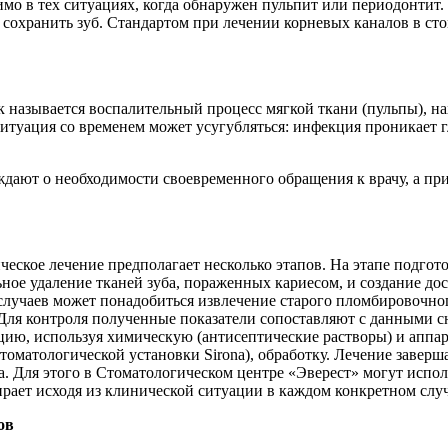
имо в тех ситуациях, когда обнаружен пульпит или периодонтит
сохранить зуб. Стандартом при лечении корневых каналов в ст
 называется воспалительный процесс мягкой ткани (пульпы), на
туация со временем может усугубляться: инфекция проникает г
дают о необходимости своевременного обращения к врачу, а пр
еское лечение предполагает несколько этапов. На этапе подгот
ое удаление тканей зуба, пораженных кариесом, и создание дост
случаев может понадобиться извлечение старого пломбировочног
ля контроля полученные показатели сопоставляют с данными сн
ию, используя химическую (антисептические растворы) и аппар
томатологической установки Sirona), обработку. Лечение заве
ба. Для этого в Стоматологическом центре «Эверест» могут исп
рает исходя из клинической ситуации в каждом конкретном случ
ов