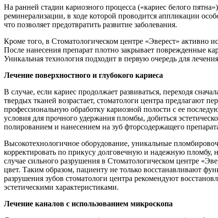
На ранней стадии кариозного процесса («кариес белого пятна»
реминерализации, в ходе которой проводится аппликации особо
что позволяет предотвратить развитие заболевания.
Кроме того, в Стоматологическом центре «Эверест» активно исп
После нанесения препарат плотно закрывает поврежденные кари
Уникальная технология подходит в первую очередь для лечения
Лечение поверхностного и глубокого кариеса
В случае, если кариес продолжает развиваться, переходя снача
твердых тканей возрастает, стоматологи центра предлагают п
профессиональную обработку кариозной полости с ее последую
условия для прочного удержания пломбы, добиться эстетическо
полированием и нанесением на зуб фторсодержащего препарат
Высокотехнологичное оборудование, уникальные пломбировочн
корректировать по прикусу долговечную и надежную пломбу, но
случае сильного разрушения в Стоматологическом центре «Эве
цвет. Таким образом, пациенту не только восстанавливают фун
разрушения зубов стоматологи центра рекомендуют восстано
эстетическими характеристиками.
Лечение каналов с использованием микроскопа