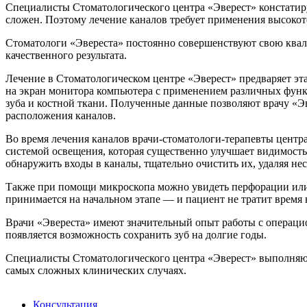
Специалисты Стоматологического центра «Эверест» констатиру
сложен. Поэтому лечение каналов требует применения высоко
Стоматологи «Эвереста» постоянно совершенствуют свою ква
качественного результата.
Лечение в Стоматологическом центре «Эверест» предваряет эт
на экран монитора компьютера с применением различных функ
зуба и костной ткани. Полученные данные позволяют врачу «Эв
расположения каналов.
Во время лечения каналов врачи-стоматологи-терапевты центр
системой освещения, которая существенно улучшает видимость 
обнаружить входы в каналы, тщательно очистить их, удаляя н
Также при помощи микроскопа можно увидеть перфорации или т
принимается на начальном этапе — и пациент не тратит время 
Врачи «Эвереста» имеют значительный опыт работы с операци
появляется возможность сохранить зуб на долгие годы.
Специалисты Стоматологического центра «Эверест» выполняют 
самых сложных клинических случаях.
Консультация