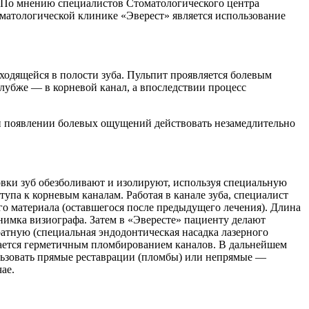
. По мнению специалистов Стоматологического центра
оматологической клинике «Эверест» является использование
ходящейся в полости зуба. Пульпит проявляется болевым
лубже — в корневой канал, а впоследствии процесс
и появлении болевых ощущений действовать незамедлительно
овки зуб обезболивают и изолируют, используя специальную
упа к корневым каналам. Работая в канале зуба, специалист
о материала (оставшегося после предыдущего лечения). Длина
имка визиографа. Затем в «Эвересте» пациенту делают
атную (специальная эндодонтическая насадка лазерного
ршается герметичным пломбированием каналов. В дальнейшем
ользовать прямые реставрации (пломбы) или непрямые —
ае.