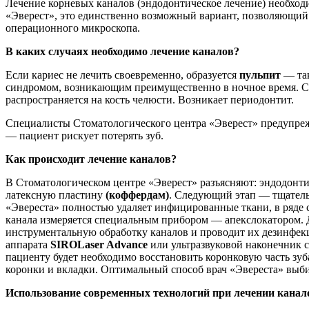
Лечение корневых каналов (эндодонтическое лечение) необход
«Эверест», это единственно возможный вариант, позволяющий 
операционного микроскопа.
В каких случаях необходимо лечение каналов?
Если кариес не лечить своевременно, образуется
пульпит
— так
синдромом, возникающим преимущественно в ночное время. Си
распространяется на кость челюсти. Возникает периодонтит.
Специалисты Стоматологического центра «Эверест» предупреж
— пациент рискует потерять зуб.
Как происходит лечение каналов?
В Стоматологическом центре «Эверест» разъясняют: эндодонтич
латексную пластину
(коффердам)
. Следующий этап — тщательн
«Эвереста» полностью удаляет инфицированные ткани, в ряде 
канала измеряется специальным прибором — апекслокатором. Д
инструментальную обработку каналов и проводит их дезинфекц
аппарата
SIROLaser Advance
или ультразвуковой наконечник с
пациенту будет необходимо восстановить коронковую часть зу
коронки и вкладки. Оптимальный способ врач «Эвереста» выби
Использование современных технологий при лечении канал