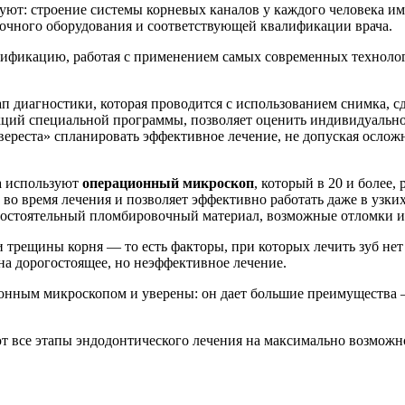
ют: строение системы корневых каналов у каждого человека име
точного оборудования и соответствующей квалификации врача.
лификацию, работая с применением самых современных техноло
ап диагностики, которая проводится с использованием снимка, с
ций специальной программы, позволяет оценить индивидуальное
ереста» спланировать эффективное лечение, не допуская осложн
а используют
операционный микроскоп
, который в 20 и более
во время лечения и позволяет эффективно работать даже в узких
есостоятельный пломбировочный материал, возможные отломки и
рещины корня — то есть факторы, при которых лечить зуб нет 
на дорогостоящее, но неэффективное лечение.
онным микроскопом и уверены: он дает большие преимущества — 
все этапы эндодонтического лечения на максимально возможном