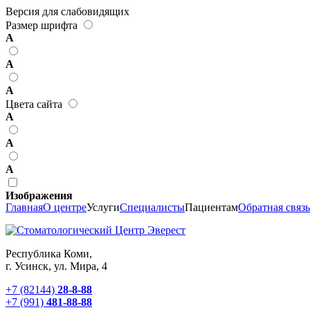
Версия для слабовидящих
Размер шрифта
А
А
А
Цвета сайта
А
А
А
Изображения
Главная
О центре
Услуги
Специалисты
Пациентам
Обратная связь
Республика Коми,
г. Усинск, ул. Мира, 4
+7 (82144)
28-8-88
+7 (991)
481-88-88