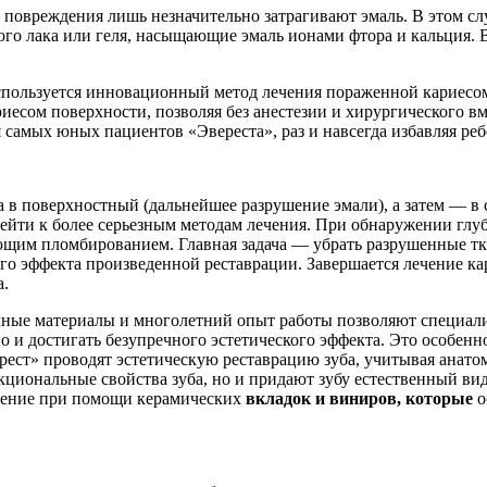
) повреждения лишь незначительно затрагивают эмаль. В этом с
го лака или геля, насыщающие эмаль ионами фтора и кальция. В
ользуется инновационный метод лечения пораженной кариесом эма
есом поверхности, позволяя без анестезии и хирургического вм
 самых юных пациентов «Эвереста», раз и навсегда избавляя реб
ла в поверхностный (дальнейшее разрушение эмали), а затем — в
ерейти к более серьезным методам лечения. При обнаружении гл
щим пломбированием. Главная задача — убрать разрушенные тка
го эффекта произведенной реставрации. Завершается лечение ка
а.
ые материалы и многолетний опыт работы позволяют специалис
 и достигать безупречного эстетического эффекта. Это особенн
рест» проводят эстетическую реставрацию зуба, учитывая анато
кциональные свойства зуба, но и придают зубу естественный вид
вление при помощи керамических
вкладок и виниров, которые
о