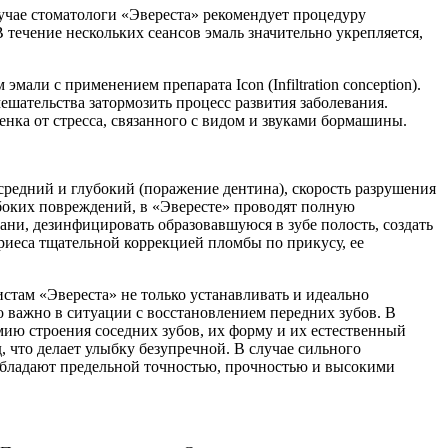
лучае стоматологи «Эвереста» рекомендует процедуру
 течение нескольких сеансов эмаль значительно укрепляется,
ли с применением препарата Icon (Infiltration conception).
ешательства затормозить процесс развития заболевания.
енка от стресса, связанного с видом и звуками бормашины.
 средний и глубокий (поражение дентина), скорость разрушения
убоких повреждений, в «Эвересте» проводят полную
ни, дезинфицировать образовавшуюся в зубе полость, создать
риеса тщательной коррекцией пломбы по прикусу, ее
там «Эвереста» не только устанавливать и идеально
о важно в ситуации с восстановлением передних зубов. В
мию строения соседних зубов, их форму и их естественный
, что делает улыбку безупречной. В случае сильного
бладают предельной точностью, прочностью и высокими