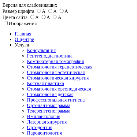
Версия для слабовидящих
Размер шрифта
А
А
А
Цвета сайта
А
А
А
Изображения
Главная
О центре
Услуги
Консультация
Рентгенодиагностика
Компьютерная томография
Стоматология терапевтическая
Стоматология эстетическая
Стоматологическая хирургия
Костная пластика
Стоматология ортопедическая
Стоматология детская
Профессиональная гигиена
Ортопантомограмма
Телерентгенограмма
Имплантология
Лазерная хирургия
Ортодонтия
Пародонтология