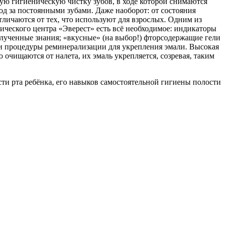
ую гигиеническую чистку зубов, в ходе которой снимаются
од за постоянными зубами. Даже наоборот: от состояния
личаются от тех, что используют для взрослых. Одним из
ического центра «Эверест» есть всё необходимое: индикаторы
олученные знания; «вкусные» (на выбор!) фторсодержащие гели
ии процедуры реминерализации для укрепления эмали. Высокая
 очищаются от налета, их эмаль укрепляется, созревая, таким
сти рта ребёнка, его навыков самостоятельной гигиены полости