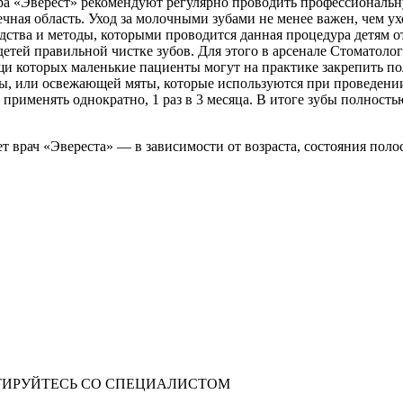
ра «Эверест» рекомендуют регулярно проводить профессиональн
ная область. Уход за молочными зубами не менее важен, чем ух
ства и методы, которыми проводится данная процедура детям от
тей правильной чистке зубов. Для этого в арсенале Стоматолог
щи которых маленькие пациенты могут на практике закрепить п
олы, или освежающей мяты, которые используются при проведен
применять однократно, 1 раз в 3 месяца. В итоге зубы полностью
т врач «Эвереста» — в зависимости от возраста, состояния поло
ИРУЙТЕСЬ СО СПЕЦИАЛИСТОМ