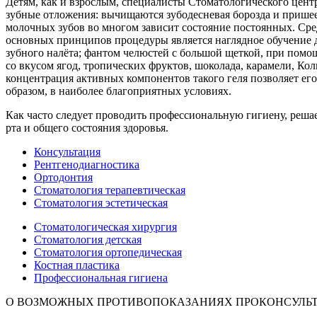
Детям, как и взрослым, специалисты Стоматологического цент
зубные отложения: вычищаются зубодесневая борозда и пришееч
молочных зубов во многом зависит состояние постоянных. Сред
основных принципов процедуры является наглядное обучение де
зубного налёта; фантом челюстей с большой щеткой, при помо
со вкусом ягод, тропических фруктов, шоколада, карамели, К
концентрация активных компонентов такого геля позволяет его 
образом, в наиболее благоприятных условиях.
Как часто следует проводить профессиональную гигиену, решае
рта и общего состояния здоровья.
Консультация
Рентгенодиагностика
Ортодонтия
Стоматология терапевтическая
Стоматология эстетическая
Стоматологическая хирургия
Стоматология детская
Стоматология ортопедическая
Костная пластика
Профессиональная гигиена
О ВОЗМОЖНЫХ ПРОТИВОПОКАЗАНИЯХ ПРОКОНСУЛЬТ