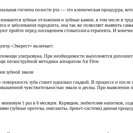
нальная гигиена полости рта — это клиническая процедура, кот
снимаются зубные отложения и зубные камни, в том числе в тру
еса и заболевания пародонта, она так же позволяет выявить са
ют пройти перед посещением стоматолога-терапевта. И конечно
ентр «Эверест» включает:
 помощи ультразвука. При необходимости выполняется дополнит
щи пескоструйной методики аппаратом Air Flow
ия зубной эмали
 поверхность зуба станет идеально гладкой. В процессе и посл
овышенной чувствительностью эмали и десны. При выявлении п
 минимум 1 раз в 6 месяцев. Курящим, любителям напитков, сод
и (зубные протезы, импланты, брекет-система) данная процедур