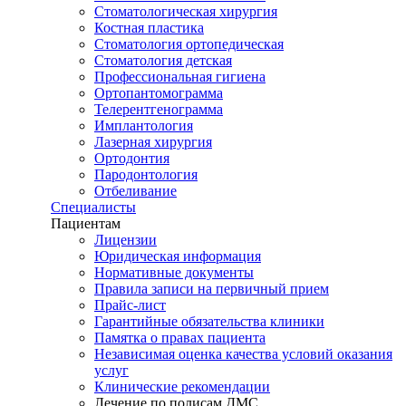
Стоматологическая хирургия
Костная пластика
Стоматология ортопедическая
Стоматология детская
Профессиональная гигиена
Ортопантомограмма
Телерентгенограмма
Имплантология
Лазерная хирургия
Ортодонтия
Пародонтология
Отбеливание
Специалисты
Пациентам
Лицензии
Юридическая информация
Нормативные документы
Правила записи на первичный прием
Прайс-лист
Гарантийные обязательства клиники
Памятка о правах пациента
Независимая оценка качества условий оказания
услуг
Клинические рекомендации
Лечение по полисам ДМС