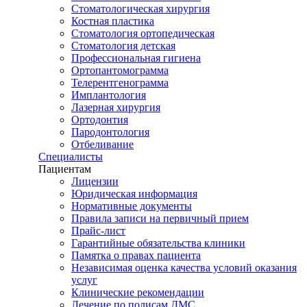
Стоматологическая хирургия
Костная пластика
Стоматология ортопедическая
Стоматология детская
Профессиональная гигиена
Ортопантомограмма
Телерентгенограмма
Имплантология
Лазерная хирургия
Ортодонтия
Пародонтология
Отбеливание
Специалисты
Пациентам
Лицензии
Юридическая информация
Нормативные документы
Правила записи на первичный прием
Прайс-лист
Гарантийные обязательства клиники
Памятка о правах пациента
Независимая оценка качества условий оказания
услуг
Клинические рекомендации
Лечение по полисам ДМС