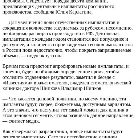
проблемы. Существует порядка десяти компаний,
предлагающих дентальные имплантаты российского
производства, сообщила Юлия Карлагина.
— Для увеличения доли отечественных имплантатов и
сокращения количества закупаемых за рубежом, несомненно,
необходимо расширять производство в РФ. Дентальная
имплантация с каждым годом становится всё популярнее и
доступнее, и количества производимых сегодня имплантатов
в России пока недостаточно, чтобы покрыть запрашиваемые
объемы, — подчеркнула она.
Врачам пока предстоит апробировать новые имплантаты, и
конечно, будет необходимо определенное время, чтобы
отследить отдаленные результаты, заметил в беседе с
«Известиями» врач-стоматолог, владелец стоматологической
клиники доктора Шипкова Владимир Шипков.
— Что касается ценовой политики, по моему мнению, эти
импланты будут, скорее, бюджетным, доступным вариантом.
А это значит, что наступил тот самый момент для клиник в
этом ценовом сегменте, чтобы развивать данное направление,
— считает медик.
Как утверждают разработчики, новые имплантаты будут
дешевле импортных. Сегодня петербургские клиники