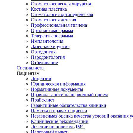
Стоматологическая хирургия
Костная пластика
Стоматология ортопедическая
Стоматология детская
Профессиональная гигиена
Ортопантомограмма
Телерентгенограмма
Имплантология
Лазерная хирургия
Ортодонтия
Пародонтология
Отбеливание
Специалисты
Пациентам
Лицензии
Юридическая информация
Нормативные документы
Правила записи на первичный прием
Прайс-лист
Гарантийные обязательства клиники
Памятка о правах пациента
Независимая оценка качества условий оказания у
Клинические рекомендации
Лечение по полисам ДМС
Налоговый вычет