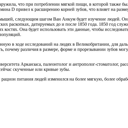
ужила, что при потреблении мягкой пищи, в которой также был
мина D привел к расширению корней зубов, что влияет на разме
 мышей, следующим шагом Ван Анкум будет изучение людей. Она
их раскопках, датируемых до и после 1850 года. 1850 год служ
х костях. Она будет использовать эти данные, чтобы исследоват
популяций.
анную в ходе исследований на людях в Великобритании, для дал
ь, почему различия в размере, форме и прорезывании зубов могу
верситета Арканзаса, палеонтолог и антрополог-стоматолог, рас
сейчас скученные или кривые зубы.
м рацион питания людей изменился на более мягкую, более обра