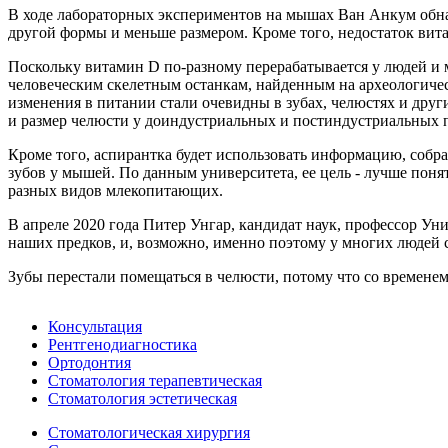
В ходе лабораторных экспериментов на мышах Ван Анкум обнар
другой формы и меньше размером. Кроме того, недостаток вита
Поскольку витамин D по-разному перерабатывается у людей и
человеческим скелетным останкам, найденным на археологическ
изменения в питании стали очевидны в зубах, челюстях и други
и размер челюсти у доиндустриальных и постиндустриальных 
Кроме того, аспирантка будет использовать информацию, собр
зубов у мышей. По данным университета, ее цель - лучше понят
разных видов млекопитающих.
В апреле 2020 года Питер Унгар, кандидат наук, профессор Уни
наших предков, и, возможно, именно поэтому у многих людей 
Зубы перестали помещаться в челюсти, потому что со времене
Консультация
Рентгенодиагностика
Ортодонтия
Стоматология терапевтическая
Стоматология эстетическая
Стоматологическая хирургия