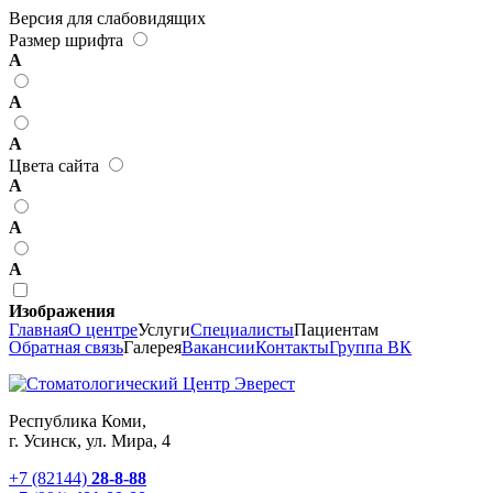
Версия для слабовидящих
Размер шрифта
А
А
А
Цвета сайта
А
А
А
Изображения
Главная
О центре
Услуги
Специалисты
Пациентам
Обратная связь
Галерея
Вакансии
Контакты
Группа ВК
Республика Коми,
г. Усинск, ул. Мира, 4
+7 (82144)
28-8-88