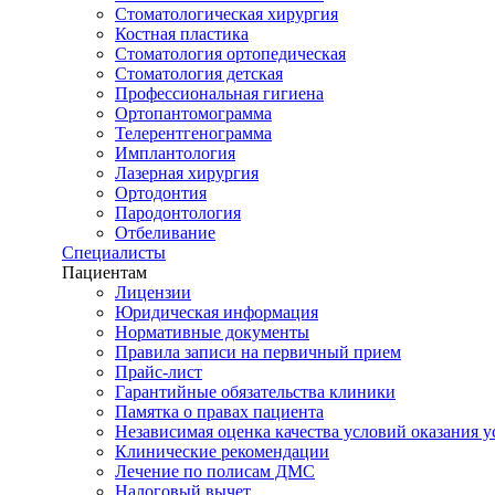
Стоматологическая хирургия
Костная пластика
Стоматология ортопедическая
Стоматология детская
Профессиональная гигиена
Ортопантомограмма
Телерентгенограмма
Имплантология
Лазерная хирургия
Ортодонтия
Пародонтология
Отбеливание
Специалисты
Пациентам
Лицензии
Юридическая информация
Нормативные документы
Правила записи на первичный прием
Прайс-лист
Гарантийные обязательства клиники
Памятка о правах пациента
Независимая оценка качества условий оказания у
Клинические рекомендации
Лечение по полисам ДМС
Налоговый вычет