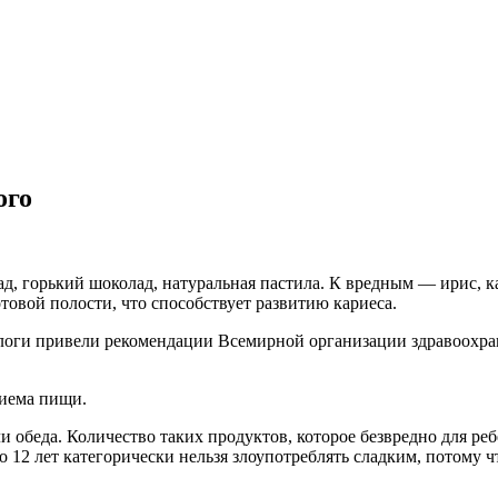
ого
д, горький шоколад, натуральная пастила. К вредным — ирис, к
товой полости, что способствует развитию кариеса.
атологи привели рекомендации Всемирной организации здравоохра
риема пищи.
и обеда. Количество таких продуктов, которое безвредно для ребе
 до 12 лет категорически нельзя злоупотреблять сладким, потому